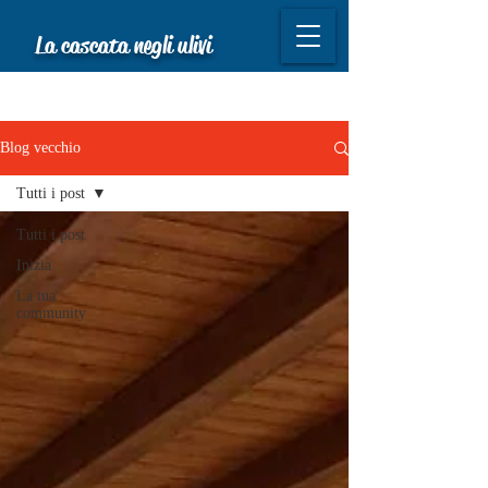
La cascata negli ulivi
Blog vecchio
Tutti i post
Tutti i post
Inizia
La tua
community