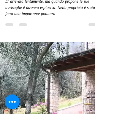
di Giovanni Strambelli
Apr 15, 2018
1 min read
E' primavera al B&B La cascata
negli ulivi
E' arrivata lentamente, ma quando propone le sue
avvisaglie è davvero esplosiva. Nella proprietà è stata
fatta una importante potatura...