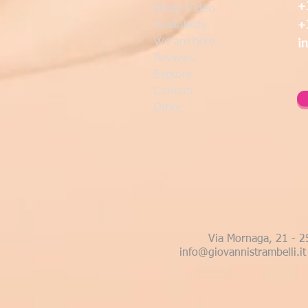
+
Photo Video
+
Availability
i
We are here
Reviews
Explore
Contact
Other
Via Mornaga, 21 - 
info@giovannistrambelli.it