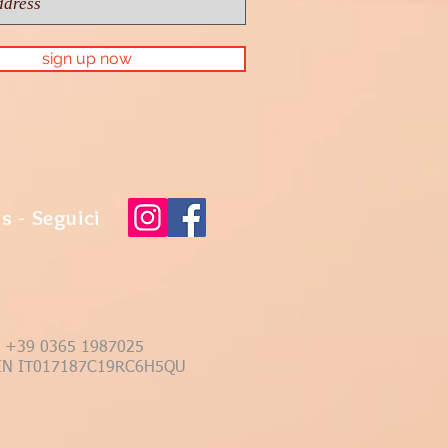
sign up now
s - Seguici
 - +39 0365 1987025
 CIN IT017187C19RC6H5QU