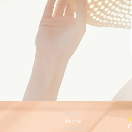
Home
L
Rooms
C
Breakfast