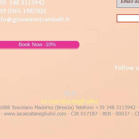
39 348 3113942
39 0365 1987025
nfo@giovannistrambelli.it
Book Now -10%
Follow u
B&B
La cascata negli ulivi
25088 Toscolano Maderno
(Brescia) Telefono +39 348 3113942
-
www.lacascatanegliulivi.com
- CIR 017187 - BEB - 00037 -