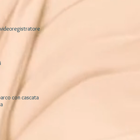
nvideoregistratore
i
 parco con cascata
ra