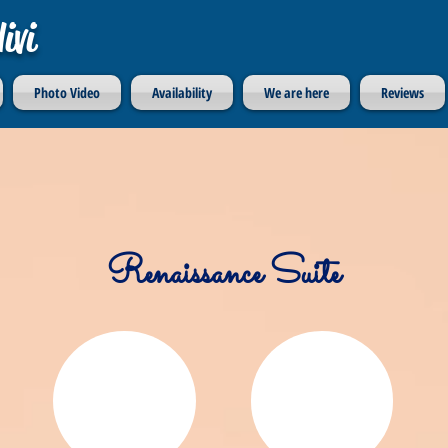
ivi
Photo Video
Availability
We are here
Reviews
Renaissance Suite