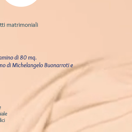
ti matrimoniali
camino di 80 mq.
iano di Michelangelo Buonarroti e
e
iale
ici