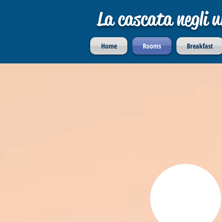
La cascata negli ul
Home
Rooms
Breakfast