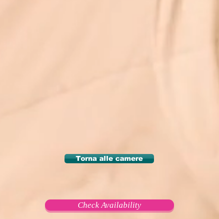
Torna alle camere
Check Availability