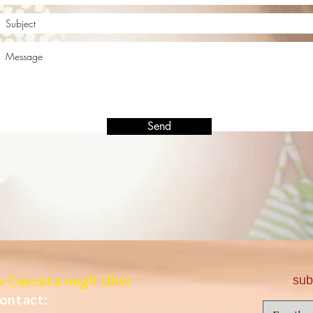
Send
a Cascata negli Ulivi
subsc
ontact: